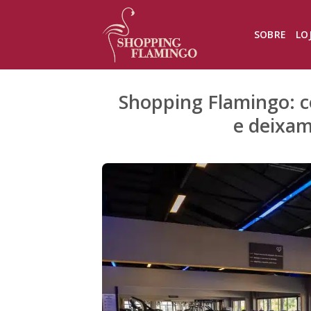
Skip
to
SOBRE
LO
content
Shopping Flamingo: co
e deixam