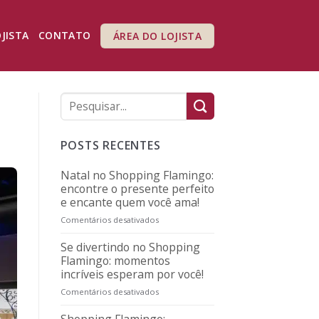
OJISTA
CONTATO
ÁREA DO LOJISTA
POSTS RECENTES
Natal no Shopping Flamingo:
encontre o presente perfeito
e encante quem você ama!
Comentários desativados
em
Natal
no
Se divertindo no Shopping
Shopping
Flamingo: momentos
Flamingo:
incríveis esperam por você!
encontre
Comentários desativados
em
o
Se
presente
divertindo
perfeito