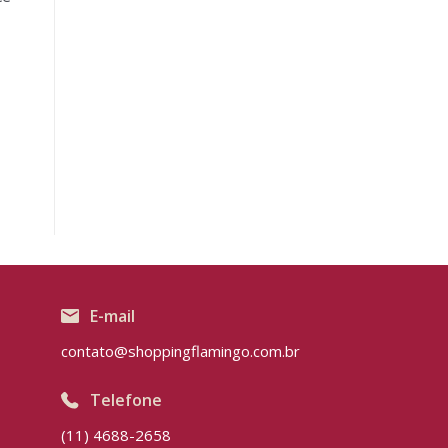
E-mail
contato@shoppingflamingo.com.br
Telefone
(11) 4688-2658