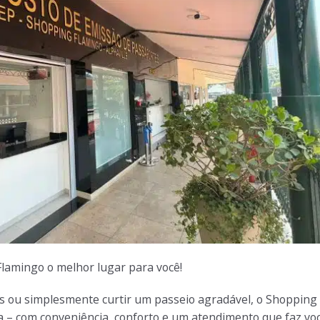
Flamingo o melhor lugar para você!
as ou simplesmente curtir um passeio agradável, o Shopping
a – com conveniência, conforto e um atendimento que faz vo