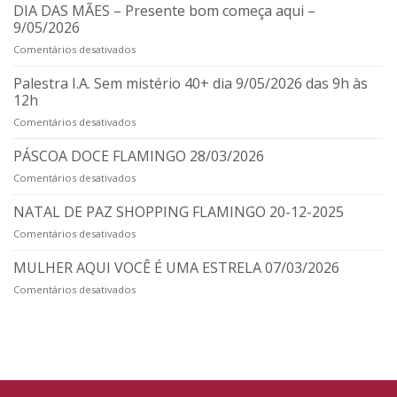
DIA DAS MÃES – Presente bom começa aqui –
9/05/2026
Comentários desativados
em
DIA
DAS
Palestra I.A. Sem mistério 40+ dia 9/05/2026 das 9h às
MÃES
12h
–
Comentários desativados
em
Presente
Palestra
bom
I.A.
PÁSCOA DOCE FLAMINGO 28/03/2026
começa
Sem
aqui
Comentários desativados
em
mistério
–
PÁSCOA
40+
9/05/2026
DOCE
NATAL DE PAZ SHOPPING FLAMINGO 20-12-2025
dia
FLAMINGO
9/05/2026
Comentários desativados
em
28/03/2026
das
NATAL
9h
DE
MULHER AQUI VOCÊ É UMA ESTRELA 07/03/2026
às
PAZ
12h
Comentários desativados
em
SHOPPING
MULHER
FLAMINGO
AQUI
20-
VOCÊ
12-
É
2025
UMA
ESTRELA
07/03/2026